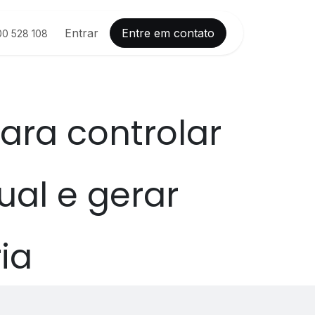
Histórias de sucesso
Entrar
Entre em contato
Ajuda
Compromisso
00 528 108
ara controlar
ual e gerar
ia