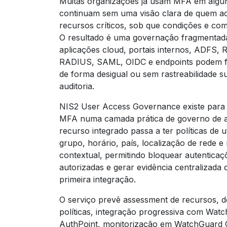
Muitas organizações já usam MFA em algu
continuam sem uma visão clara de quem a
recursos críticos, sob que condições e com
O resultado é uma governação fragmentad
aplicações cloud, portais internos, ADFS,
RADIUS, SAML, OIDC e endpoints podem fi
de forma desigual ou sem rastreabilidade su
auditoria.
NIS2 User Access Governance existe para
MFA numa camada prática de governo de 
recurso integrado passa a ter políticas de ut
grupo, horário, país, localização de rede e 
contextual, permitindo bloquear autentica
autorizadas e gerar evidência centralizada 
primeira integração.
O serviço prevê assessment de recursos, 
políticas, integração progressiva com Wat
AuthPoint, monitorização em WatchGuard C