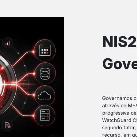
NIS2
Gov
Governamos o a
através de MFA
progressiva de
WatchGuard Clo
segundo fator,
recurso, em qu