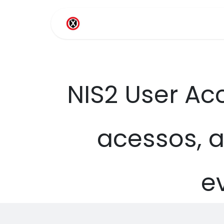
Pular para o conteúdo
Sobre nós
Soluções por
NIS2 User Ac
acessos, a
e