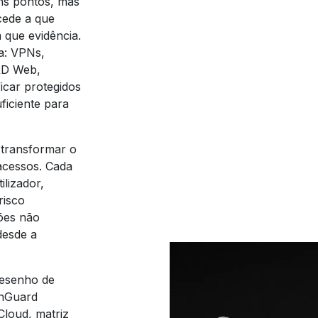
ns pontos, mas
cede a que
 que evidência.
a: VPNs,
 RD Web,
car protegidos
ficiente para
 transformar o
acessos. Cada
ilizador,
risco
ções não
desde a
desenho de
chGuard
loud, matriz