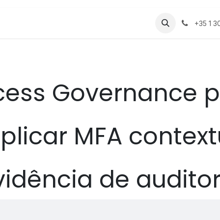
 Setor
Produtos e Serviços
Notícias
+35 1 3
cess Governance p
plicar MFA context
vidência de auditor