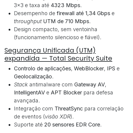
3x3 e taxa até
4323 Mbps
.
Desempenho de
firewall até 1,34 Gbps
e
throughput
UTM de 710 Mbps
.
Design compacto, sem ventoinha
(funcionamento silencioso e fiável).
Segurança Unificada (UTM)
expandida — Total Security Suite
Controlo de aplicações
,
WebBlocker
,
IPS
e
Geolocalização
.
Stack
antimalware com
Gateway AV
,
IntelligentAV
e
APT Blocker
para defesa
avançada.
Integração com
ThreatSync
para correlação
de eventos (
visão XDR
).
Suporte até
20 sensores EDR Core
.