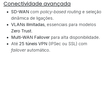
Conectividade avançada
SD-WAN
com
policy-based routing
e seleção
dinâmica de ligações.
VLANs ilimitadas
, essenciais para modelos
Zero Trust
.
Multi-WAN Failover
para alta disponibilidade.
Até
25 túneis VPN
(IPSec ou SSL) com
failover
automático.
Casos de utilização
Pequenos escritórios que requerem Wi-Fi de
alta velocidade e visibilidade centralizada.
Retalho
, com rede com fios + sem fios e
segmentação por tipo de tráfego.