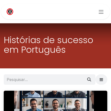
Pular para o conteúdo
Histórias de sucesso
em Português