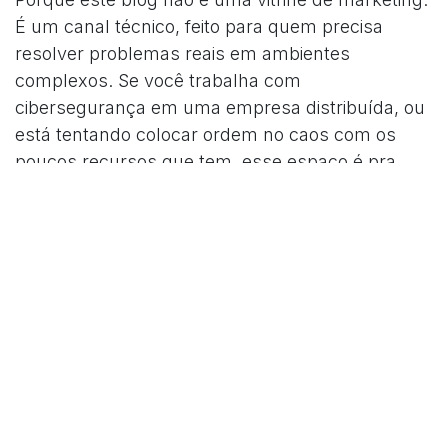
É um canal técnico, feito para quem precisa
resolver problemas reais em ambientes
complexos. Se você trabalha com
cibersegurança em uma empresa distribuída, ou
está tentando colocar ordem no caos com os
poucos recursos que tem, esse espaço é pra
você.
Se quiser receber os próximos conteúdos, você
pode acompanhar nossas redes ou assinar a
newsletter. E se quiser conversar diretamente,
será um prazer trocar ideias.
em
Notícias em Português
Gerente - Equipa do SOC
26 de julho de
2025