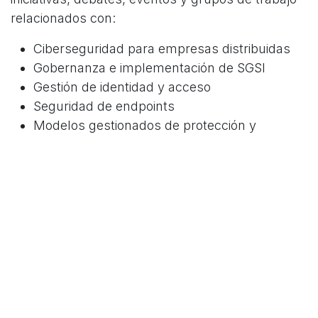
relacionados con:
Ciberseguridad para empresas distribuidas
Gobernanza e implementación de SGSI
Gestión de identidad y acceso
Seguridad de endpoints
Modelos gestionados de protección y
monitorización
Estructuras de madurez de seguridad para
pymes y grandes organizaciones
Acerca de XCSIRT Cybersecurity
XCSIRT
es un Managed Security Service Provider
(MSSP) con presencia en la Península Ibérica y
América Latina, especializado en proteger
organizaciones desde 2004 mediante servicios
gestionados, modelos de gobernanza y